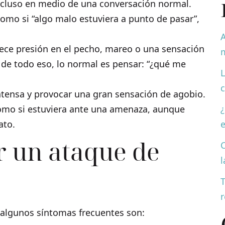
incluso en medio de una conversación normal.
omo si “algo malo estuviera a punto de pasar”,
A
arece presión en el pecho, mareo o una sensación
 de todo eso, lo normal es pensar: “¿qué me
L
ntensa y provocar una gran sensación de agobio.
omo si estuviera ante una amenaza, aunque
¿
ato.
e
 un ataque de
C
l
T
r
o algunos síntomas frecuentes son: