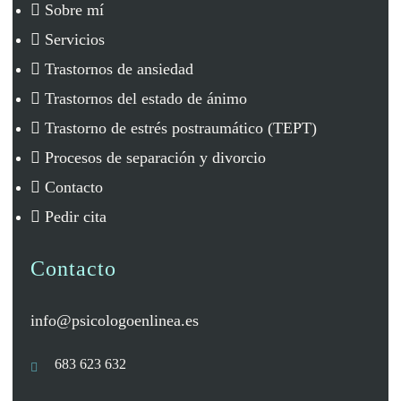
Sobre mí
a
c
Servicios
i
d
Trastornos de ansiedad
a
Trastornos del estado de ánimo
d
*
Trastorno de estrés postraumático (TEPT)
Procesos de separación y divorcio
Contacto
Pedir cita
Contacto
info@psicologoenlinea.es
683 623 632