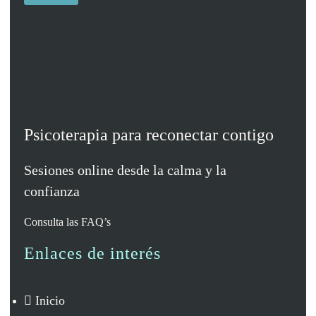
t
e
i
a
c
ó
c
t
n
i
r
l
ó
ó
a
n
n
d
i
e
c
l
o
a
*
Psicoterapia para reconectar contigo
p
o
l
Sesiones online desde la calma y la
í
confianza
t
i
c
Consulta las
FAQ’s
a
d
Enlaces de interés
e
p
r
i
Inicio
v