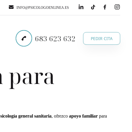
INFO@PSICOLOGOENLINEA.ES
683 623 632
PEDIR CITA
a para
sicología general sanitaria
, ofrezco
apoyo familiar
para