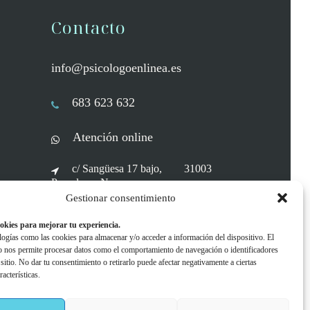
Contacto
info@psicologoenlinea.es
683 623 632
Atención online
c/ Sangüesa 17 bajo, 31003
Pamplona, Navarra
Aut. Gobierno Navarra: C03881
Gestionar consentimiento
okies para mejorar tu experiencia.
gías como las cookies para almacenar y/o acceder a información del dispositivo. El
o nos permite procesar datos como el comportamiento de navegación o identificadores
 sitio. No dar tu consentimiento o retirarlo puede afectar negativamente a ciertas
acterísticas.