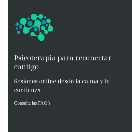
d
i
e
c
l
o
a
*
p
o
l
í
t
i
Psicoterapia para reconectar
c
contigo
a
d
e
Sesiones online desde la calma y la
p
r
confianza
i
v
Consulta las
FAQ’s
a
c
i
d
a
d